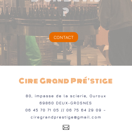
?
CONTACT
Cire Grand Pré’stige
80, impasse de la scierie, Ouroux
69860 DEUX-GROSNES
06 45 70 71 05 // 06 75 64 29 09 –
ciregrandprestige@gmail.com
